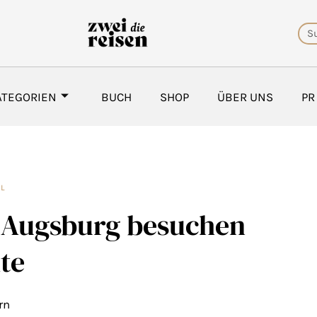
Su
ATEGORIEN
BUCH
SHOP
ÜBER UNS
PR
EL
 Augsburg besuchen
lte
rn