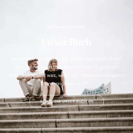
MIT FAIRGNÜGEN REISEN
Unser Buch
Wie erlebe ich kleine und große Abenteuer direkt
vor meiner Haustür? Muss ich auf Flugreisen
verzichten? Und was, wenn der Traumstrand damit
unerreichbar wird?
SCHAU DIR UNSER BUCH AN