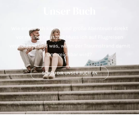
Unser Buch
Wie erlebe ich kleine und große Abenteuer direkt
vor meiner Haustür? Muss ich auf Flugreisen
verzichten? Und was, wenn der Traumstrand damit
unerreichbar wird?
SCHAU DIR UNSER BUCH AN