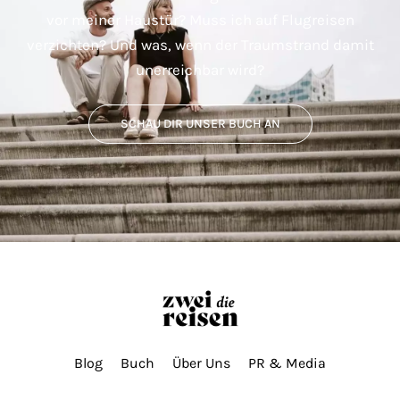
vor meiner Haustür? Muss ich auf Flugreisen
verzichten? Und was, wenn der Traumstrand damit
unerreichbar wird?
SCHAU DIR UNSER BUCH AN
Blog
Buch
Über Uns
PR & Media