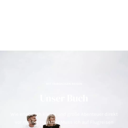
MIT FAIRGNÜGEN REISEN
Unser Buch
Wie erlebe ich kleine und große Abenteuer direkt
vor meiner Haustür? Muss ich auf Flugreisen