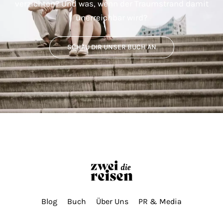
verzichten? Und was, wenn der Traumstrand damit
unerreichbar wird?
SCHAU DIR UNSER BUCH AN
Blog
Buch
Über Uns
PR & Media