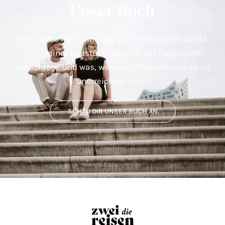
Unser Buch
Wie erlebe ich kleine und große Abenteuer direkt
vor meiner Haustür? Muss ich auf Flugreisen
verzichten? Und was, wenn der Traumstrand damit
unerreichbar wird?
SCHAU DIR UNSER BUCH AN