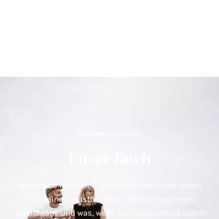
MIT FAIRGNÜGEN REISEN
Unser Buch
Wie erlebe ich kleine und große Abenteuer direkt
vor meiner Haustür? Muss ich auf Flugreisen
verzichten? Und was, wenn der Traumstrand damit