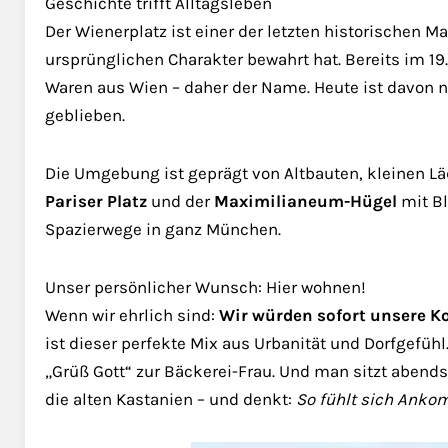
Geschichte trifft Alltagsleben
Der Wienerplatz ist einer der letzten historischen 
ursprünglichen Charakter bewahrt hat. Bereits im 19
Waren aus Wien – daher der Name. Heute ist davon nic
geblieben.
Die Umgebung ist geprägt von Altbauten, kleinen Läd
Pariser Platz
und der
Maximilianeum-Hügel
mit Bl
Spazierwege in ganz München.
Unser persönlicher Wunsch: Hier wohnen!
Wenn wir ehrlich sind:
Wir würden sofort unsere K
ist dieser perfekte Mix aus Urbanität und Dorfgefüh
„Grüß Gott“ zur Bäckerei-Frau. Und man sitzt abend
die alten Kastanien – und denkt:
So fühlt sich Anko