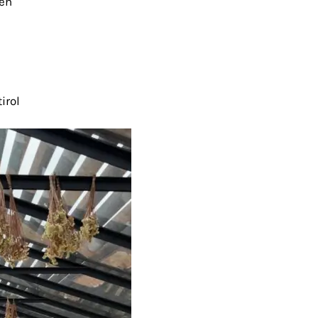
gen
irol