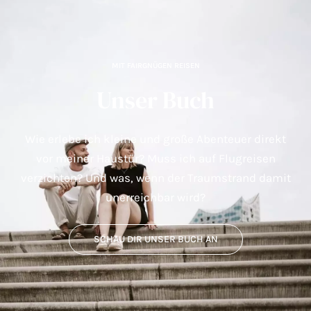
MIT FAIRGNÜGEN REISEN
Unser Buch
Wie erlebe ich kleine und große Abenteuer direkt
vor meiner Haustür? Muss ich auf Flugreisen
verzichten? Und was, wenn der Traumstrand damit
unerreichbar wird?
SCHAU DIR UNSER BUCH AN