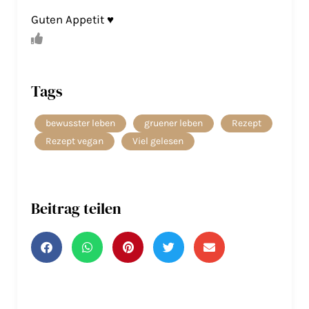
Guten Appetit ♥️
Tags
bewusster leben
gruener leben
Rezept
Rezept vegan
Viel gelesen
Beitrag teilen