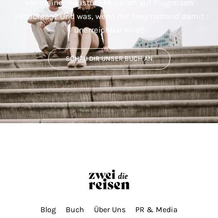
vor meiner Haustür? Muss ich auf Flugreisen
verzichten? Und was, wenn der Traumstrand damit
unerreichbar wird?
SCHAU DIR UNSER BUCH AN
Blog
Buch
Über Uns
PR & Media