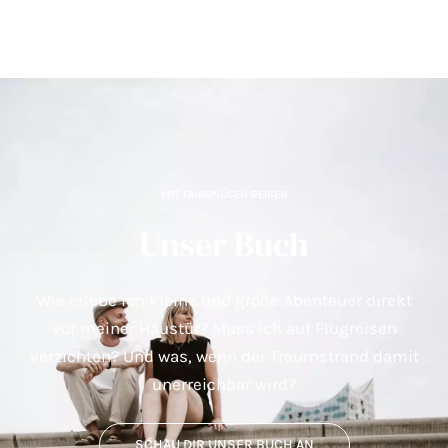
MIT FAIRGNÜGEN REISEN
Unser Buch
Wie erlebe ich kleine und große Abenteuer direkt
vor meiner Haustür? Muss ich auf Flugreisen
verzichten? Und was, wenn der Traumstrand damit
unerreichbar wird?
SCHAU DIR UNSER BUCH AN