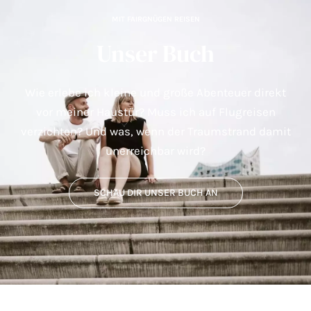
MIT FAIRGNÜGEN REISEN
Unser Buch
Wie erlebe ich kleine und große Abenteuer direkt
vor meiner Haustür? Muss ich auf Flugreisen
verzichten? Und was, wenn der Traumstrand damit
unerreichbar wird?
SCHAU DIR UNSER BUCH AN