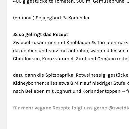
400 g gestückelte Tomaten, 500 ml Gemüsebrühe, 3
(optional) Sojajoghurt & Koriander
& so gelingt das Rezept
Zwiebel zusammen mit Knoblauch & Tomatenmark in
dazugeben und kurz mit anbraten; währenddessen n
Chiliflocken, Kreuzkümmel, Zimt und Oregano mite
dazu dann die Spitzpaprika, Rotweinessig, gestück
Kidneybohnen; alles etwa 8 Min auf niedriger Stufe 
nach Belieben mit Joghurt und Koriander toppen — fe
für mehr vegane Rezepte folgt uns gerne @zweidi