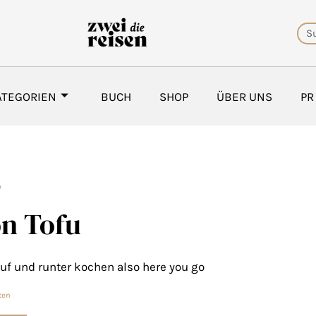
Su
ATEGORIEN
BUCH
SHOP
ÜBER UNS
PR
D
on Tofu
auf und runter kochen also here you go
ten