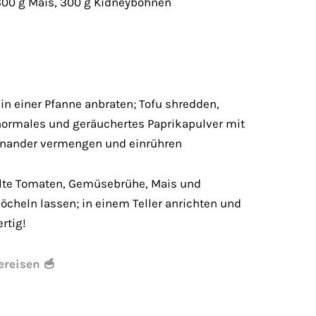
00 g Mais, 300 g Kidneybohnen
 einer Pfanne anbraten; Tofu shredden,
ormales und geräuchertes Paprikapulver mit
inander vermengen und einrühren
elte Tomaten, Gemüsebrühe, Mais und
köcheln lassen; in einem Teller anrichten und
rtig!
ereisen 🥣