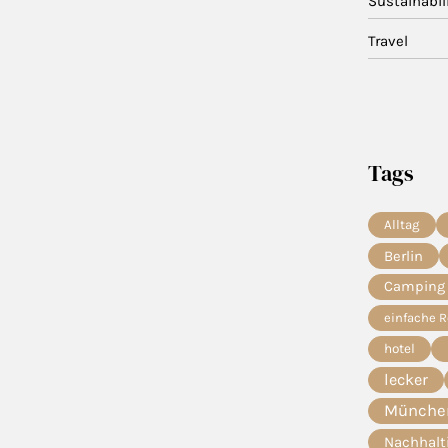
Sustainabil
Travel
Tags
Alltag
Berlin
Camping
einfache 
hotel
lecker
München
Nachhalt