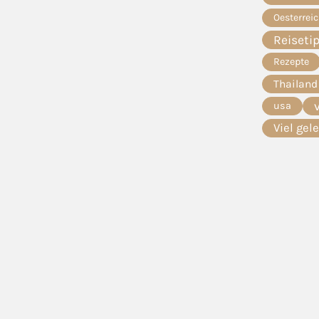
Oesterrei
Reiseti
Rezepte
Thailand
usa
Viel gel