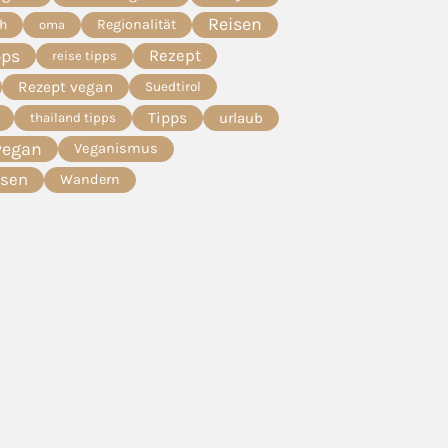
Reisen
ch
Regionalität
oma
pps
Rezept
reise tipps
Rezept vegan
Suedtirol
Tipps
urlaub
thailand tipps
vegan
Veganismus
esen
Wandern