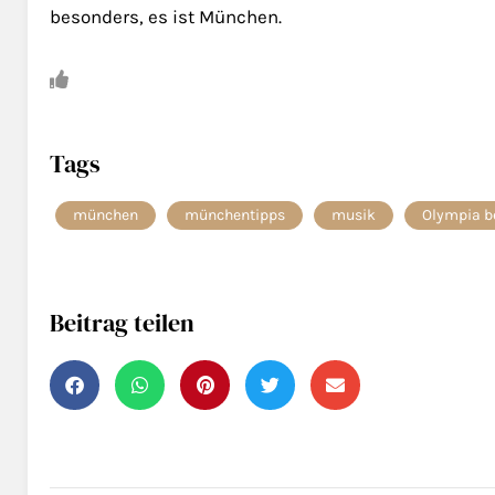
besonders, es ist München.
Tags
münchen
münchentipps
musik
Olympia b
Beitrag teilen