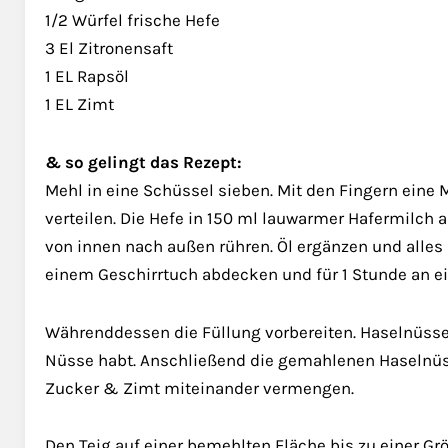
1/2 Würfel frische Hefe
3 El Zitronensaft
1 EL Rapsöl
1 EL Zimt
& so gelingt das Rezept:
Mehl in eine Schüssel sieben. Mit den Fingern ein
verteilen. Die Hefe in 150 ml lauwarmer Hafermilch 
von innen nach außen rühren. Öl ergänzen und alles
einem Geschirrtuch abdecken und für 1 Stunde an ei
Währenddessen die Füllung vorbereiten. Haselnüsse
Nüsse habt. Anschließend die gemahlenen Haselnü
Zucker & Zimt miteinander vermengen.
Den Teig auf einer bemehlten Fläche bis zu einer Gr