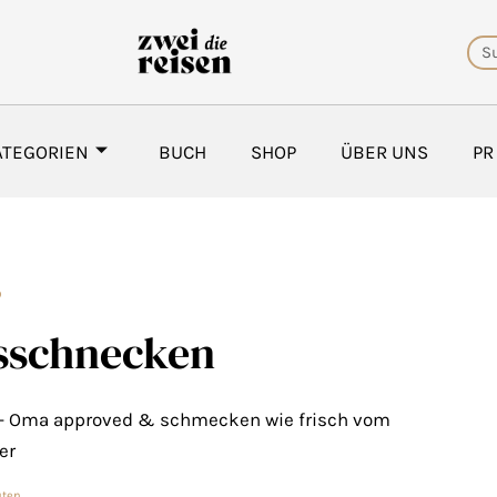
Su
ATEGORIEN
BUCH
SHOP
ÜBER UNS
PR
D
ssschnecken
e — Oma approved & schmecken wie frisch vom
er
uten