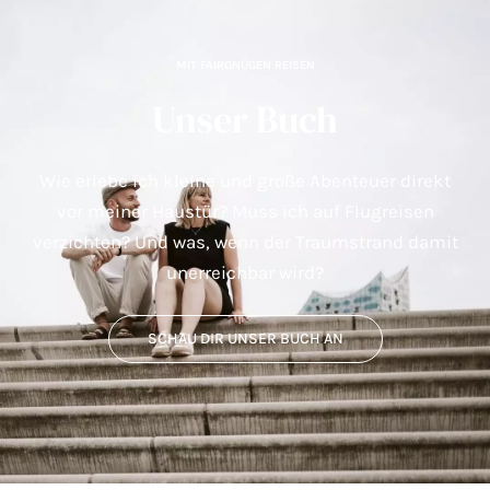
MIT FAIRGNÜGEN REISEN
Unser Buch
Wie erlebe ich kleine und große Abenteuer direkt
vor meiner Haustür? Muss ich auf Flugreisen
verzichten? Und was, wenn der Traumstrand damit
unerreichbar wird?
SCHAU DIR UNSER BUCH AN