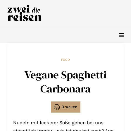
Zum
Inhalt
springen
FOOD
Vegane Spaghetti
Carbonara
Drucken
Nudeln mit leckerer Soße gehen bei uns
eigentlich immer – wie ist das bei euch? Aus