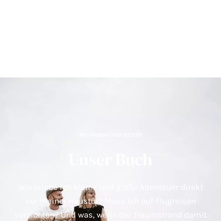
MIT FAIRGNÜGEN REISEN
Unser Buch
Wie erlebe ich kleine und große Abenteuer direkt
vor meiner Haustür? Muss ich auf Flugreisen
verzichten? Und was, wenn der Traumstrand damit