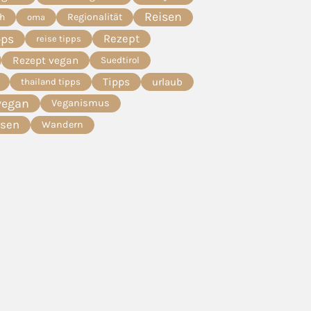
Reisen
ch
Regionalität
oma
pps
Rezept
reise tipps
Rezept vegan
Suedtirol
Tipps
urlaub
thailand tipps
vegan
Veganismus
esen
Wandern