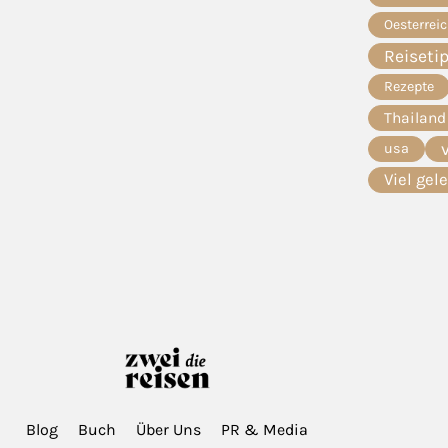
Oesterrei
Reiseti
Rezepte
Thailand
usa
Viel gel
Blog
Buch
Über Uns
PR & Media