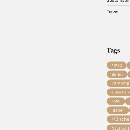
Sustainabil
Travel
Tags
Alltag
Berlin
Camping
einfache 
hotel
lecker
München
Nachhalt