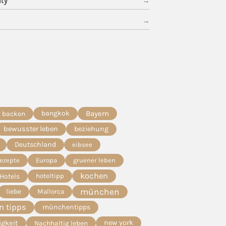
ity
bangkok
Bayern
backen
bewusster leben
beziehung
Deutschland
eibsee
Rezepte
Europa
gruener leben
kochen
Hotels
hoteltipp
münchen
liebe
Mallorca
 tipps
münchentipps
igkeit
new york
Nachhaltig leben