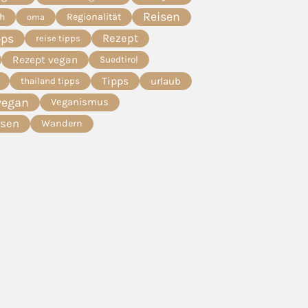
Reisen
ch
Regionalität
oma
pps
Rezept
reise tipps
Rezept vegan
Suedtirol
Tipps
urlaub
thailand tipps
vegan
Veganismus
esen
Wandern