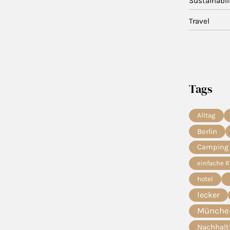
Sustainabil
Travel
Tags
Alltag
Berlin
Camping
einfache 
hotel
lecker
München
Nachhalt