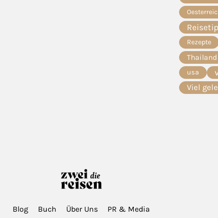
Oesterrei
Reiseti
Rezepte
Thailand
usa
Viel gel
Blog
Buch
Über Uns
PR & Media