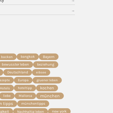
ity
bangkok
Bayern
backen
bewusster leben
beziehung
Deutschland
eibsee
Rezepte
Europa
gruener leben
kochen
Hotels
hoteltipp
münchen
liebe
Mallorca
 tipps
münchentipps
igkeit
new york
Nachhaltig leben