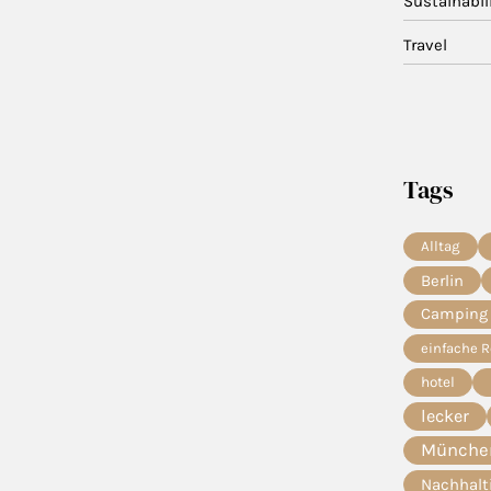
Sustainabil
Travel
Tags
Alltag
Berlin
Camping
einfache 
hotel
lecker
München
Nachhalt