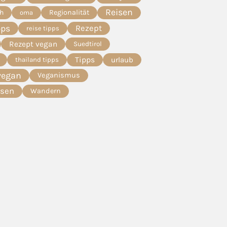
Reisen
ch
Regionalität
oma
pps
Rezept
reise tipps
Rezept vegan
Suedtirol
Tipps
urlaub
thailand tipps
vegan
Veganismus
esen
Wandern