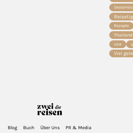
Oesterrei
Reiseti
Rezepte
Thailand
usa
Viel gel
Blog
Buch
Über Uns
PR & Media