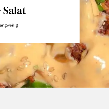
e Salat
 langweilig