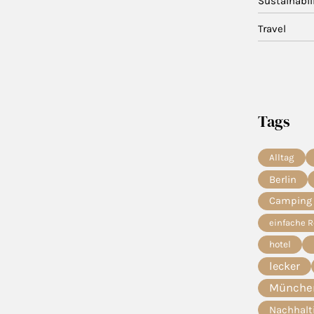
Sustainabil
Travel
Tags
Alltag
Berlin
Camping
einfache 
hotel
lecker
München
Nachhalt