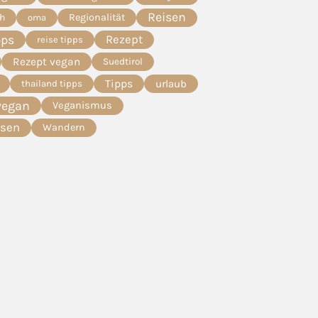
Reisen
ch
Regionalität
oma
pps
Rezept
reise tipps
Rezept vegan
Suedtirol
Tipps
urlaub
thailand tipps
vegan
Veganismus
esen
Wandern