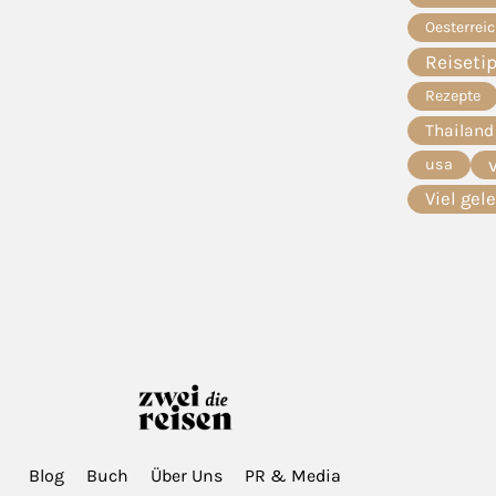
Oesterrei
Reiseti
Rezepte
Thailand
usa
Viel gel
Blog
Buch
Über Uns
PR & Media