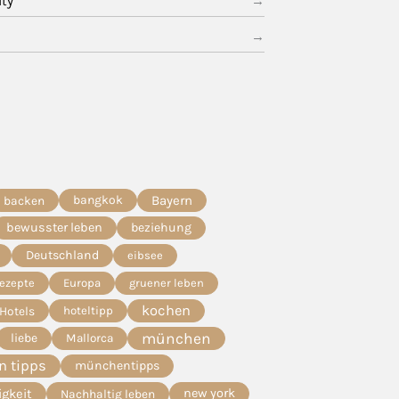
ity
bangkok
Bayern
backen
bewusster leben
beziehung
Deutschland
eibsee
Rezepte
Europa
gruener leben
kochen
Hotels
hoteltipp
münchen
liebe
Mallorca
 tipps
münchentipps
igkeit
new york
Nachhaltig leben